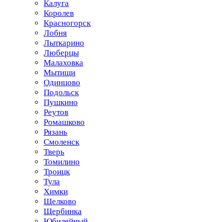
Калуга
Королев
Красногорск
Лобня
Лыткарино
Люберцы
Малаховка
Мытищи
Одинцово
Подольск
Пушкино
Реутов
Ромашково
Рязань
Смоленск
Тверь
Томилино
Троицк
Тула
Химки
Щелково
Щербинка
Юбилейный